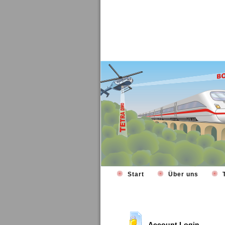
Start
Über uns
T
Account Login